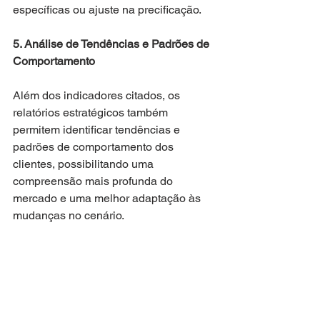
específicas ou ajuste na precificação.
5. Análise de Tendências e Padrões de 
Comportamento
Além dos indicadores citados, os 
relatórios estratégicos também 
permitem identificar tendências e 
padrões de comportamento dos 
clientes, possibilitando uma 
compreensão mais profunda do 
mercado e uma melhor adaptação às 
mudanças no cenário.
Relatório Estratégico: 
Ao analisar os 
dados coletados ao longo de diferentes 
períodos, é possível identificar 
sazonalidades, períodos de maior 
movimento e produtos mais populares 