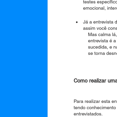
testes específic
emocional, inter
Já a entrevista
assim você cons
           Mas
           entr
           suc
           se torna
Como realizar uma
Para realizar esta en
tendo conhecimento 
entrevistados.