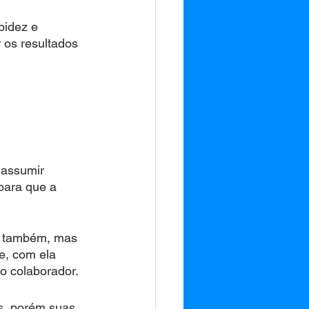
pidez e 
 os resultados 
 assumir 
para que a 
s também, mas 
e, com ela 
o colaborador. 
s, porém suas 