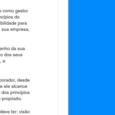
s como gestor 
ncípios
do 
bilidade para 
a sua empresa, 
enho da sua 
o dos seus 
, a 
borador, desde 
e ele alcance 
 dos princípios 
propósito. 
eve ter: visão 