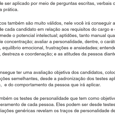
teste pode ser aplicado por meio de perguntas escritas, verbai
, na prática. 
cos também são muito válidos, nele você irá conseguir av
 de cada candidato em relação aos requisitos do cargo e
le você mede o potencial intelectual; aptidões, tanto manual 
 e nível de concentração; avaliar a personalidade, dentre, o carát
amento, equilíbrio emocional, frustrações e ansiedades; entend
dizagem, destreza e coordenação; e as atitudes da pessoa dian
 você consegue ter uma avaliação objetiva dos candidatos, co
e de situações semelhantes, desde a padronização dos testes a
mbiente,  e do comportamento da pessoa que irá aplicar.
mbém os testes de personalidade que tem como objeti
peramento de cada pessoa. Eles podem ser desde testes
liações genéricas revelam os traços de personalidade de