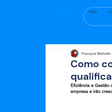
Início
S
Francyne Michelle
Como con
qualific
Eficiência e Gestão
empresa e irão cres