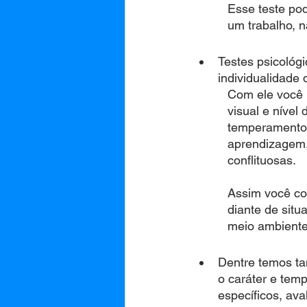
          Esse 
          um trabalho
Testes psicológi
individualidade
          Com e
          visual
          temper
          apren
          conflituosas.
          Assim
          diant
          meio a
Dentre temos ta
o caráter e tem
específicos, ava