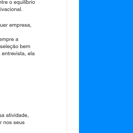
re o equilíbrio 
ivacional.
quer empresa, 
sempre a 
ma seleção bem 
 entrevista, ela 
a atividade, 
r nos seus 