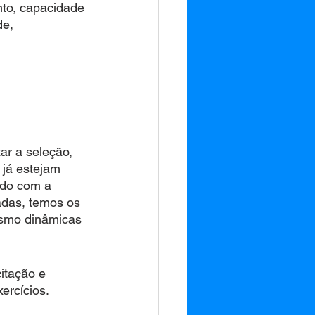
nto, capacidade
de,
ar a seleção, 
 já estejam 
rdo com a 
adas, temos os 
esmo dinâmicas 
itação e 
ercícios. 