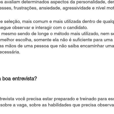
os avaliam determinados aspectos da personalidade, dent
esses, frustrações, ansiedade, agressividade e nível mot
 de seleção, mais comum e mais utilizada dentro de qual
egue observar e interagir com o candidato.
 calma lá, mesmo sendo de longe o método mais utilizado, nem 
evista é a melhor escolha, somente ela não é suficiente para u
edida, e nas mãos de uma pessoa que não saiba encaminhar uma
 desnecessária.
 boa entrevista?
trevista você precisa estar preparado e treinado para ess
sobre a vaga, sobre as habilidades que precisa observa