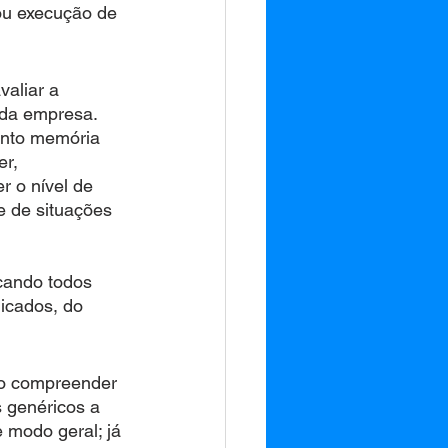
s ou execução de 
aliar a 
 da empresa.
quanto memória 
er, 
er o nível de 
te de situações 
locando todos 
plicados, do 
vo compreender 
 genéricos a 
 modo geral; já 