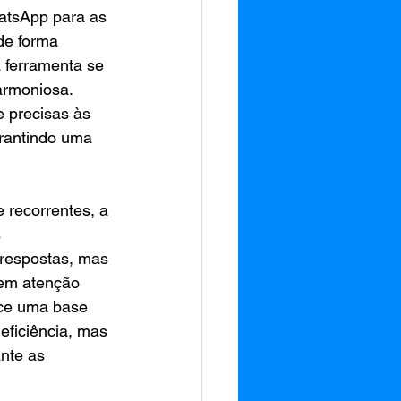
hatsApp para as 
de forma 
 ferramenta se 
armoniosa. 
 precisas às 
arantindo uma 
 recorrentes, a 
 
 respostas, mas 
gem atenção 
ce uma base 
eficiência, mas 
nte as 