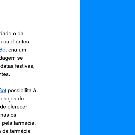
idado e da 
os clientes. 
Bot
 cria um 
rdagem se 
atas festivas, 
ntes.
Bot
 possibilita à 
desejos de 
de oferecer 
enas os 
 pela farmácia. 
m da farmácia 