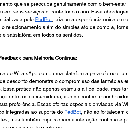
ento que se preocupa genuinamente com o bem-estar e
m em seus serviços durante todo o ano. Essa abordage
ncializada pelo 
PedBot
, cria uma experiência única e m
do o relacionamento além do simples ato de compra, tor
 e satisfatória em todos os sentidos.
 Feedback para Melhoria Contínua:
égica do WhatsApp como uma plataforma para oferecer p
 de desconto demonstra o compromisso das farmácias em 
s. Essa prática não apenas estimula a fidelidade, mas t
reço entre os consumidores, que se sentem reconhecidos
ua preferência. Essas ofertas especiais enviadas via W
o integradas ao suporte do 
PedBot
, não só fortalecem o
ntes, mas também impulsionam a interação contínua e pos
 de engajamento e retorno.