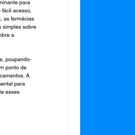
minante para 
ácil acesso, 
 as farmácias 
s simples sobre 
obre a 
es, poupando-
um ponto de 
icamentos. A 
ental para 
te esses 