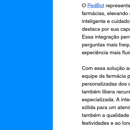
O 
PedBot
 represent
farmácias, elevando
inteligente e cuidad
destaca por sua capa
Essa integração perm
perguntas mais frequ
experiência mais flui
Com essa solução ass
equipe da farmácia 
personalizadas dos 
também libera recur
especializada. A int
sólida para um aten
também a qualidade n
festividades e ao lo