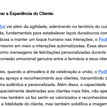
var a Experiência do Cliente:
Bot
 vai além da agilidade, adentrando no território do cu
a, fundamentais para estabelecer laços duradouros com 
mácias a manter um toque humano nas interações, o 
Ped
 mesmo em meio a interações automatizadas. Essa abo
como mensagens de felicitações personalizadas durante d
onexão emocional genuína entre a farmácia e seus clie
des, quando a atmosfera é de celebração e união, o 
Ped
eu apreço e reconhecimento aos clientes, transmitindo 
ra autêntica e personalizada. Além disso, a capacidade 
especialmente destinadas aos clientes mais fiéis, não ap
, mas também os faz sentir-se valorizados e reconhecidos
e a fidelidade do cliente, mas também solidifica a image