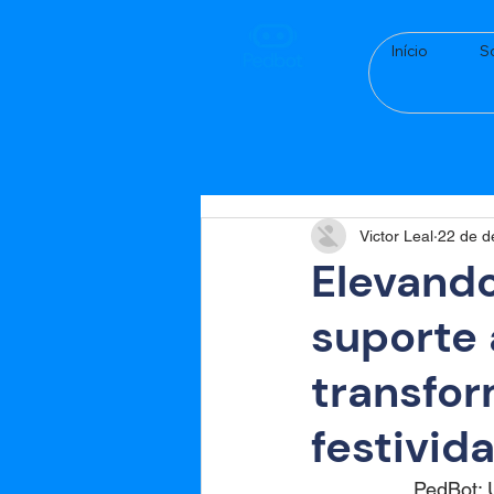
Início
S
Victor Leal
22 de d
Elevando
suporte 
transfo
festivid
PedBot: 