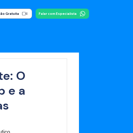
ão Gratuita
Falar com Especialista
te: O
p e a
as
tico