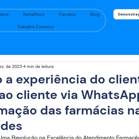
obre
Benefícios
Parceria
Blog
Demonstraç
Trabalhe Conosco
ez. de 2023
4 min de leitura
 a experiência do clien
ao cliente via WhatsAp
rmação das farmácias n
ades
Uma Revolução na Excelência do Atendimento Farmacêu