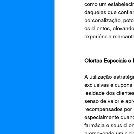
como um estabelecim
daqueles que confia
personalização, pote
os clientes, elevan
experiência marcante
Ofertas Especiais e
A utilização estrat
exclusivas e cupons
lealdade dos cliente
senso de valor e ap
recompensados por s
especialmente quand
farmácia e seus clie
promovendo um ciclo