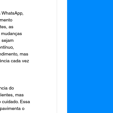
a WhatsApp, 
amento 
tes, as 
ar mudanças 
 sejam 
ntínuo, 
endimento, mas 
ncia cada vez 
ncia do 
ientes, mas 
 cuidado. Essa 
 pavimenta o 