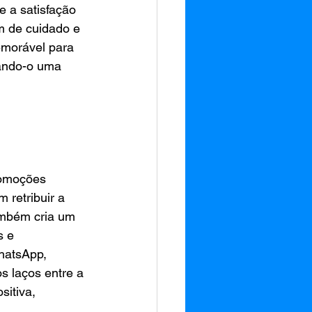
 a satisfação 
m de cuidado e 
emorável para 
nando-o uma 
romoções 
retribuir a 
ambém cria um 
 e 
hatsApp, 
s laços entre a 
itiva, 