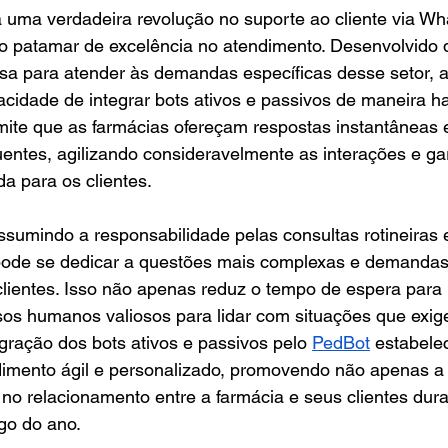
a uma verdadeira revolução no suporte ao cliente via W
 o patamar de excelência no atendimento. Desenvolvido 
osa para atender às demandas específicas desse setor, a
cidade de integrar bots ativos e passivos de maneira h
ite que as farmácias ofereçam respostas instantâneas e
entes, agilizando consideravelmente as interações e g
da para os clientes.
umindo a responsabilidade pelas consultas rotineiras e
pode se dedicar a questões mais complexas e demandas
clientes. Isso não apenas reduz o tempo de espera para
sos humanos valiosos para lidar com situações que exi
egração dos bots ativos e passivos pelo 
PedBot
 estabele
dimento ágil e personalizado, promovendo não apenas a 
o relacionamento entre a farmácia e seus clientes dura
ngo do ano.