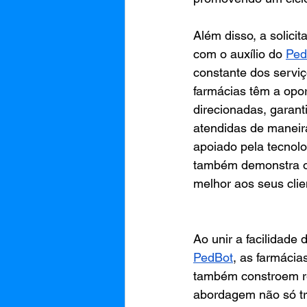
Além disso, a solici
com o auxílio do 
Ped
constante dos serviç
farmácias têm a opo
direcionadas, garan
atendidas de maneira
apoiado pela tecnolo
também demonstra o
melhor aos seus clie
Ao unir a facilidade
PedBot
, as farmáci
também constroem re
abordagem não só tr