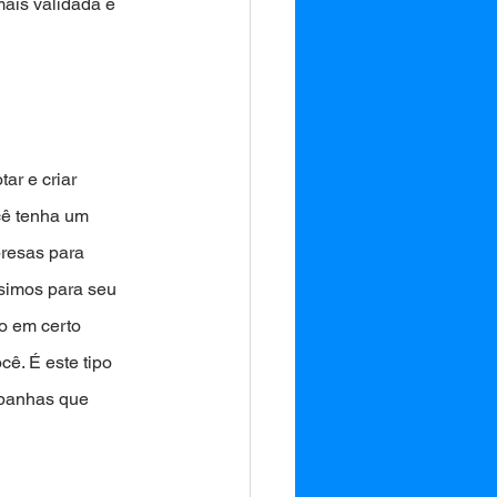
ais validada e 
ar e criar 
cê tenha um 
resas para 
ssimos para seu 
o em certo 
ê. É este tipo 
panhas que 