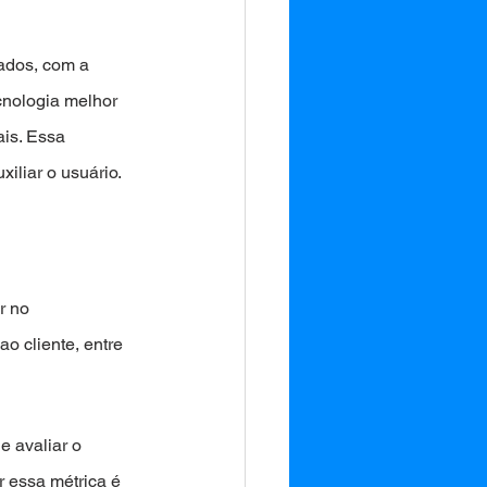
ados, com a 
nologia melhor 
is. Essa 
xiliar o usuário.
r no 
 cliente, entre 
 avaliar o 
r essa métrica é 