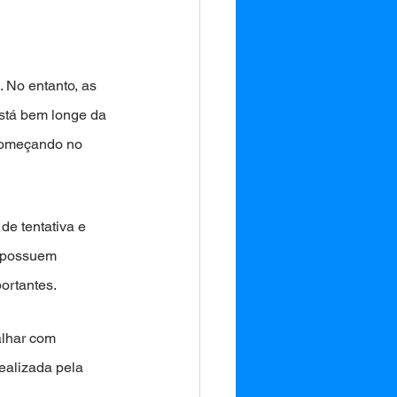
 No entanto, as 
stá bem longe da 
começando no 
e tentativa e 
 possuem 
rtantes. 
alhar com 
alizada pela 