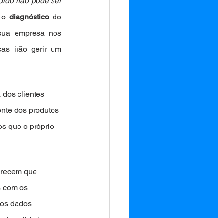
ido não pode ser 
 o 
diagnóstico
 do 
momento da empresa, se bem mensurados eles te mostrarão a verdade sobre sua empresa nos 
s irão gerir um 
dos clientes 
nte dos produtos 
s que o próprio 
arecem que 
s com os 
 os dados 