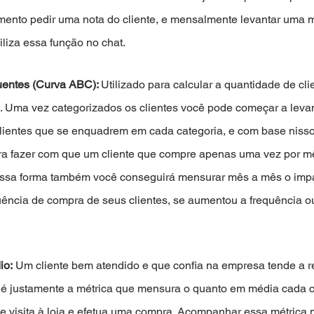
imento pedir uma nota do cliente, e mensalmente levantar uma m
liza essa função no chat. 
uentes (Curva ABC): 
Utilizado para calcular a quantidade de cli
Uma vez categorizados os clientes você pode começar a levan
 clientes que se enquadrem em cada categoria, e com base niss
ara fazer com que um cliente que compre apenas uma vez por m
essa forma também você conseguirá mensurar mês a mês o imp
ência de compra de seus clientes, se aumentou a frequência ou
io:
 Um cliente bem atendido e que confia na empresa tende a r
o é justamente a métrica que mensura o quanto em média cada c
e visita à loja e efetua uma compra. Acompanhar essa métrica