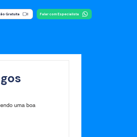
ão Gratuita
Falar com Especialista
igos
ecendo uma boa 