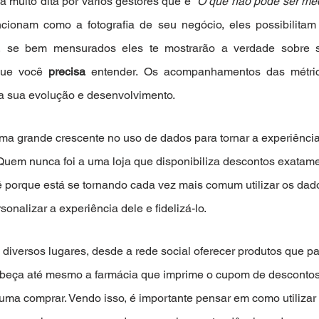
 muito dita por vários gestores que é 
“O que não pode ser med
cionam como a fotografia de seu negócio, eles possibilitam
ue você 
precisa
 entender. Os acompanhamentos das métrica
 sua evolução e desenvolvimento. 
a grande crescente no uso de dados para tornar a experiência 
Quem nunca foi a uma loja que disponibiliza descontos exatame
é porque está se tornando cada vez mais comum utilizar os dado
sonalizar a experiência dele e fidelizá-lo.
diversos lugares, desde a rede social oferecer produtos que p
cabeça até mesmo a farmácia que imprime o cupom de desconto
uma comprar. Vendo isso, é importante pensar em como utilizar