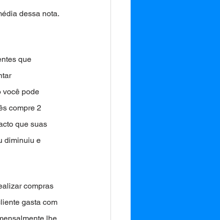
édia dessa nota. 
entes que 
tar 
o você pode 
ês compre 2 
acto que suas 
 diminuiu e 
ealizar compras 
liente gasta com 
 mensalmente lhe 