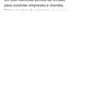
para conectar empresas e clientes. 
Estas atualizações trazem um pouco 
de tranquilidade para os empresários 
que querem se manter atualizados as 
tendências do mercado. No futuro isto 
será ainda melhor, vamos juntos! 
Quer saber quais as políticas 
vigentes e como farmácias 
podem vender no WhatsApp? 
Fale com um de nossos 
consultores que eles explicam 
detalhadamente! 
FALAR COM ESPECIALISTA