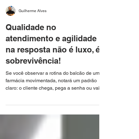
Guilherme Alves
Qualidade no
atendimento e agilidade
na resposta não é luxo, é
sobrevivência!
Se você observar a rotina do balcão de uma
farmácia movimentada, notará um padrão
claro: o cliente chega, pega a senha ou vai
direto ao caixa, é atendido e sai com o
produto em poucos minutos. No entanto,
quando olhamos para o WhatsApp dessa
mesma loja, a realidade costuma ser
assustadora: mensagens acumuladas,