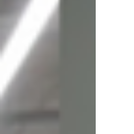
clientes esperando meia hora por um
simples orçamento e vendas escorrendo
pelos dedos. No varejo farmacêutico
hipercompetitivo de hoje, especialmente
após o avanço das