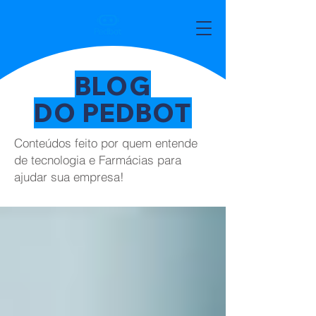
BLOG
DO PEDBOT
Conteúdos feito por quem entende
de tecnologia e Farmácias para
ajudar sua empresa!