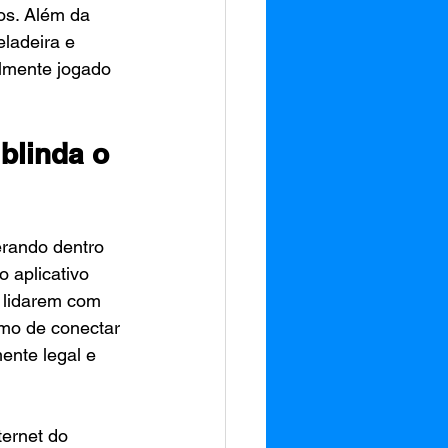
os. Além da 
eladeira e 
lmente jogado 
blinda o 
erando dentro 
 aplicativo 
 lidarem com 
imo de conectar 
nte legal e 
ernet do 