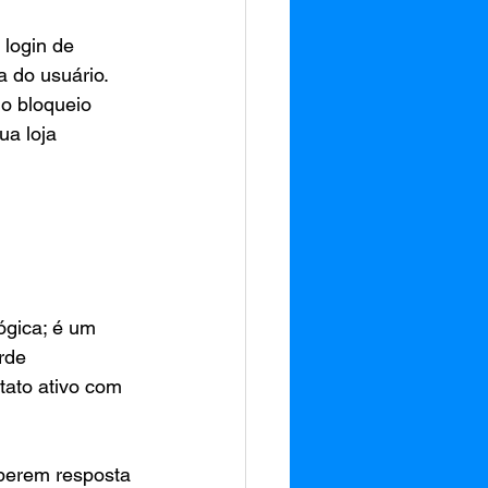
 login de 
 do usuário. 
 o bloqueio 
a loja 
ógica; é um 
rde 
tato ativo com 
berem resposta 