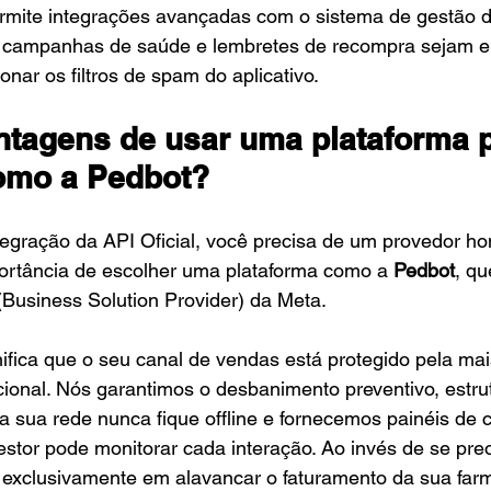
permite integrações avançadas com o sistema de gestão da
s campanhas de saúde e lembretes de recompra sejam e
nar os filtros de spam do aplicativo.
ntagens de usar uma plataforma p
omo a Pedbot?
tegração da API Oficial, você precisa de um provedor h
portância de escolher uma plataforma como a 
Pedbot
, q
 (Business Solution Provider) da Meta.
gnifica que o seu canal de vendas está protegido pela ma
cional. Nós garantimos o desbanimento preventivo, estr
a sua rede nunca fique offline e fornecemos painéis de c
stor pode monitorar cada interação. Ao invés de se pr
a exclusivamente em alavancar o faturamento da sua far