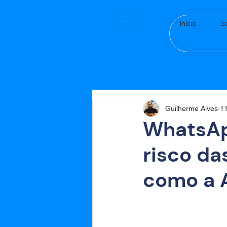
Início
S
Guilherme Alves
11
WhatsAp
risco da
como a A