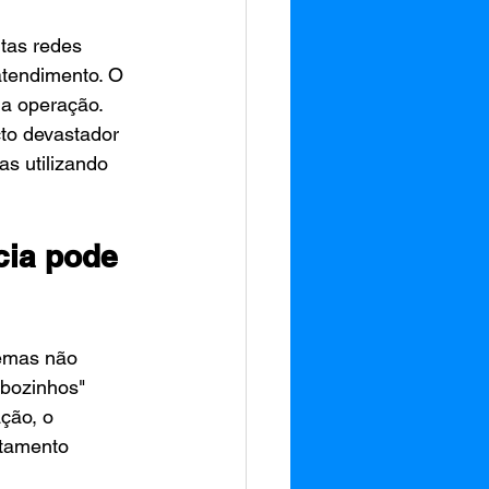
tas redes 
atendimento. O 
da operação. 
to devastador 
s utilizando 
ia pode 
temas não 
obozinhos" 
ção, o 
tamento 