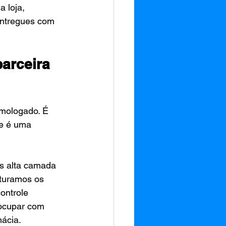
 loja, 
ntregues com 
arceira 
omologado. É 
ue é uma 
is alta camada 
uturamos os 
ontrole 
eocupar com 
mácia.