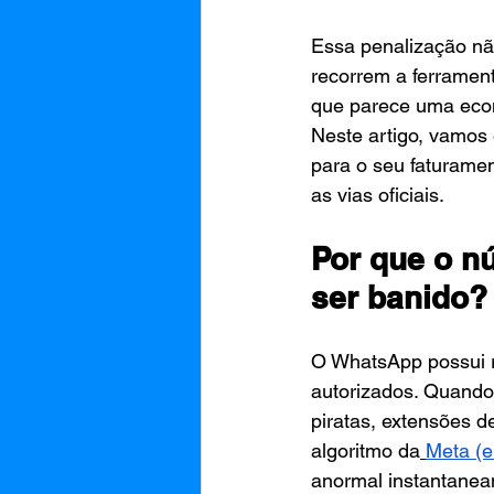
Essa penalização não
recorrem a ferrament
que parece uma econo
Neste artigo, vamos 
para o seu faturamen
as vias oficiais.
Por que o n
ser banido?
O WhatsApp possui r
autorizados. Quando 
piratas, extensões 
algoritmo da
Meta (e
anormal instantanea