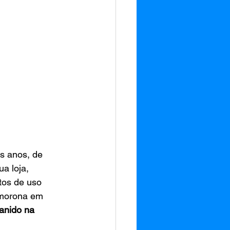
es anos, de 
a loja, 
os de uso 
smorona em 
nido na 