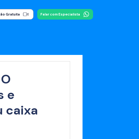
ão Gratuita
Falar com Especialista
 O
s e
u caixa