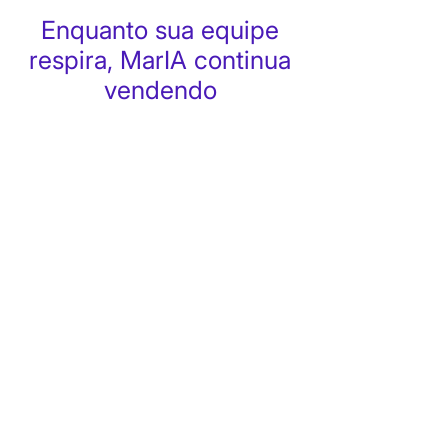
Enquanto sua equipe
respira, MarIA continua
vendendo
Criada pela Pedbot, a MarIA nasceu
de um propósito claro: levar o
atendimento via WhatsApp a um
novo patamar: mais inteligente, mais
empático, mais eficiente.
Ela é a evolução da nossa
plataforma: enquanto o Pedbot
organizou e automatizou o fluxo de
conversas, a MarIA dá vida a esse
processo com inteligência ativa,
interpretação de contexto e poder de
decisão.
Quero conhecer