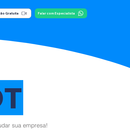
ão Gratuita
Falar com Especialista
OT
judar sua empresa!